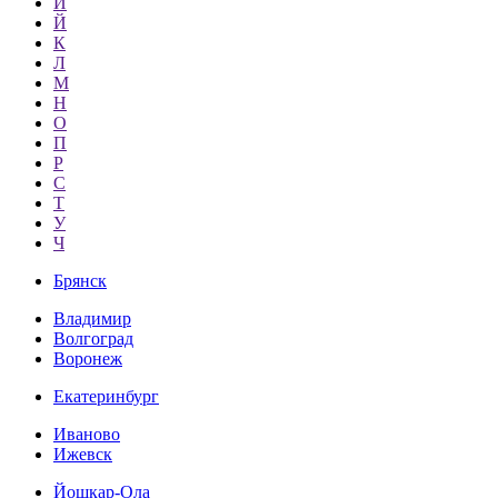
И
Й
К
Л
М
Н
О
П
Р
С
Т
У
Ч
Брянск
Владимир
Волгоград
Воронеж
Екатеринбург
Иваново
Ижевск
Йошкар-Ола