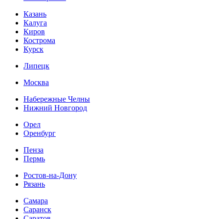
Казань
Калуга
Киров
Кострома
Курск
Липецк
Москва
Набережные Челны
Нижний Новгород
Орел
Оренбург
Пенза
Пермь
Ростов-на-Дону
Рязань
Самара
Саранск
Саратов